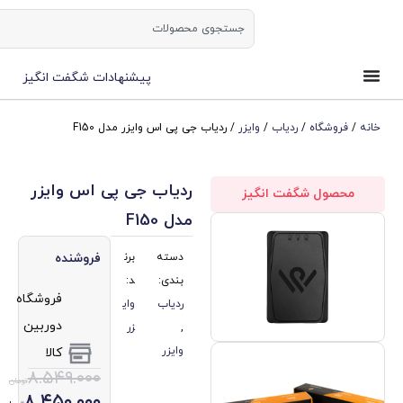
ورود | ثبت نام
پیشنهادات شگفت انگیز
دیاب
/
وایزر
/ ردیاب جی پی اس وایزر مدل F150
ردیاب جی پی اس وایزر
ت انگیز
مدل F150
دسته
برن
فروشنده
بندی:
د:
فروشگاه
ردیاب
وای
دوربین
,
زر
وایزر
کالا
۸.۵۴۹.۰۰۰
تومان
۸.۴۵۰.۰۰۰