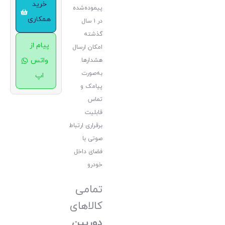
خرید
پیموده‌شده
همکاری
در ۱ سال
گذشته
پیام از
امکان ارسال
واتس
هشدارها
به‌صورت
اپ
پیامک و
تماس
قابلیت
برقراری ارتباط
صوتی با
فضای داخل
خودرو
تمامی
کالاهای
دوربین