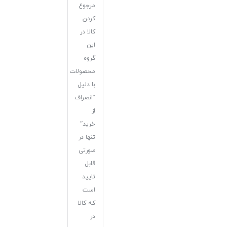
مرجوع
کردن
کالا در
این
گروه
محصولات
با دلیل
“انصراف
از
خرید”
تنها در
صورتی
قابل
تایید
است
که کالا
در