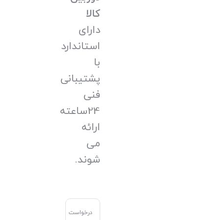
کالا
دارای
استاندارد
با
پشتیبانی
فنی
24ساعته
ارائه
می
شوند.
درخواست