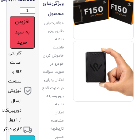
تومان
ویژگی‌های
محصول
افزودن
موقعیت‌یابی
دقیق روی
به سبد
نقشه
خرید
قابلیت
گارانتی
خاموش کردن
اصالت
خودرو در
کالا و
صورت سرقت
امکان ردیابی
سلامت
در صورت قطع
فیزیکی
برق وسیله‌
ارسال
نقلیه
دوربین‌کالا
امکان
از 1 روز
مشاهده
تاریخچه
کاری دیگر
مسیر