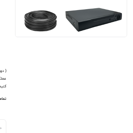
( دو
کنید
تمام
د