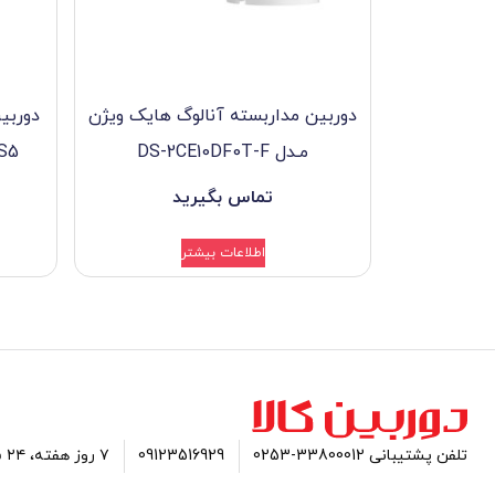
دوربین مداربسته آنالوگ هایک ویژن
مـدل DS-2CE10DF0T-F
S5
تماس بگیرید
اطلاعات بیشتر
تلفن پشتیبانی 33800012-0253
09123516929
۷ روز هفته، ۲۴ ساعته پاسخگوی شما هستیم