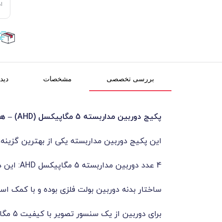
ا
بررسی تخصصی
مشخصات
دیدگ
پکیج دوربین مداربسته 5 مگاپیکسل (AHD) – همراه با دستگاه ضبط ۴ کانال
این پکیج دوربین مداربسته یکی از بهترین گزینه
4 عدد دوربین مداربسته 5 مگاپیکسل AHD: این دوربین‌ها با کیفیت بالا، تصاویر واضح و دقیق ارائه می‌دهند و برای نظارت داخلی و خارجی بسیار مناسب هستند.
ساختار بدنه دوربین بولت فلزی بوده و با کمک استاندارد IP66 (ضدآب و گردوغبار) قابل نصب در محیط های باز و سر
برای دوربین از یک سنسور تصویر با کیفیت 5 مگاپیکسلی و لنز 3.6 میلیمتر استفاده شده است .