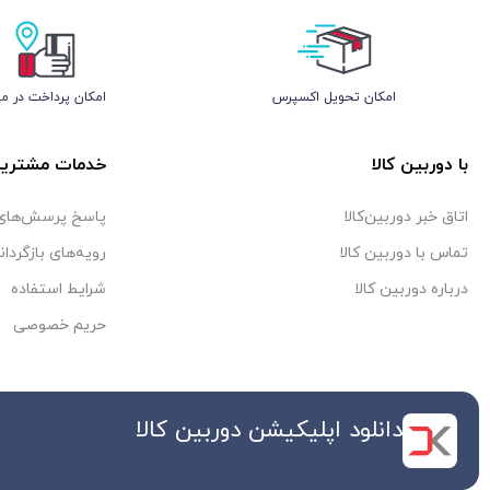
اﻣﮑﺎن ﺗﺤﻮﯾﻞ اﮐﺴﭙﺮس
امکان پرداخت در م
با دوربین کالا
خدمات مشتریا
اتاق خبر دوربین‌کالا
پاسخ پرسش‌های 
تماس با دوربین کالا
رویه‌های بازگردان
درباره دوربین کالا
شرایط استفاده
حریم خصوصی
دانلود اپلیکیشن دوربین کالا