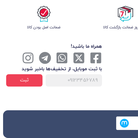
ز ضمانت بازگشت کالا
ﺿﻤﺎﻧﺖ اﺻﻞ ﺑﻮدن ﮐﺎﻟﺎ
همراه ما باشید!
با ثبت موبایل، از تخفیف‌ها با‌خبر شوید
ثبت