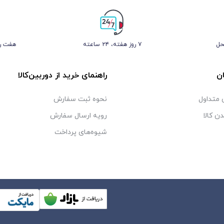
حل
۷ روز ﻫﻔﺘﻪ، ۲۴ ﺳﺎﻋﺘﻪ
هفت رو
ن
راهنمای خرید از دوربین‌کالا
متداول
نحوه ثبت سفارش
دن کالا
رویه ارسال سفارش
شیوه‌های پرداخت