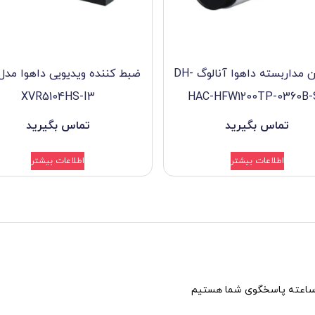
دوربین مداربسته داهوا آنالوگ DH-
XVR5104HS-I3
HAC-HFW1200TP-0360B-
تماس بگیرید
تماس بگیرید
اطلاعات بیشتر
اطلاعات بیشتر