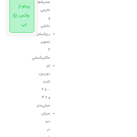
محیط‌های
پیام از
خارجی
واتس
و
اپ
داخلی
رزولیشن
تصویر:
2
مگاپیکسلی
لنز
دوربین:
ثابت
– 2.8
و 3.6
میلی‌متر
میزان
دید
در