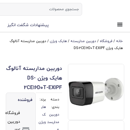
ورود | ثبت نام
پیشنهادات شگفت انگیز
وربین مداربسته
/
هایک ویژن
/ دوربین مداربسته آنالوگ
دوربین مداربسته آنالوگ
هایک ویژن DS-
2CE16D0T-EXIPF
دسته
برند:
فروشنده
بندی:
های
فروشگاه
دوربین
ک
دوربین
مداربست
ویژن
ه