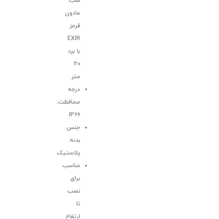
شب:
مادون
قرمز
EXIR
با برد
20
متر
درجه
محافظت:
IP66
جنس
بدنه:
پلاستیک
مناسب
برای
نصب
تا
ارتفاع