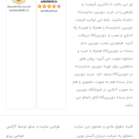
رین کیفیت و
وربین مداربسته
می توانید قیمت
مراه با هزینه راه
ین‌کالا دریافت
دوربین مدار
همراه با خرید و
رد؛ روش های
دوربین مداربسته
دارد. خرید دوربین
صورت حضوری و هم
فروشگاه دوربین
ا قابل انجام می
معنوی این سایت
طراحی سایت
و
سئو
توسط
آژانس
بان گستر نوین
طراحی پرتو