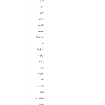
خرید”
تنها در
صورتی
قابل
تایید
است
که کالا
در
شرایط
اولیه
باشد
(در
صورت
پلمپ
بودن،
کالا
نباید باز
شده