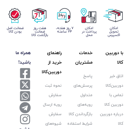
امکان
۷ روز ﻫﻔﺘﻪ،
هفت روز
ﺿﻤﺎﻧﺖ اﺻﻞ
داخت در
۲۴ ﺳﺎﻋﺘﻪ
ضمانت
ﺑﻮدن ﮐﺎﻟﺎ
محل
بازگشت کالا
خدمات
راهنمای
همراه ما
مشتریان
خرید از
باشید!
دوربین‌کالا
پاسخ
پرسش‌های
نحوه ثبت
متداول
سفارش
رویه‌های
رویه ارسال
بازگرداندن کالا
سفارش
شرایط استفاده
شیوه‌های