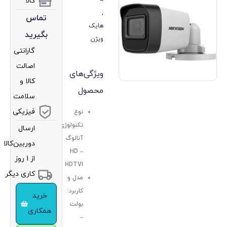
کالا
,
تماس
هایک
بگیرید
ویژن
گارانتی
اصالت
ویژگی‌های
کالا و
محصول
سلامت
فیزیکی
نوع
تکنولوژی:
ارسال
آنالوگ
دوربین‌کالا
HD –
از 1 روز
HDTVI
کاری دیگر
مدل و
کاربرد:
خرید
بولت
همکاری
–