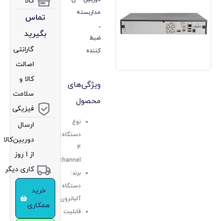
کالا
مداربسته
تماس
,
بگیرید
ضبط
گارانتی
کننده
اصالت
کالا و
ویژگی‌های
سلامت
محصول
فیزیکی
نوع
ارسال
دستگاه:DVR
دوربین‌کالا
4
از 1 روز
channel
کاری دیگر
برند:
دستگاه
خرید
آلباترون
همکاری
قابلیت