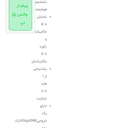
تشخیص
پیام از
هوشمند:دارد
واتس
نمایش
اپ
تا 5
مگاپیکسل
و
رکورد
تا 5
مگاپیکسل
پشتیبانی
از 1
هارد
تا 8
ترابایت
دارای
یک
خروجیHDMIوVGAیک