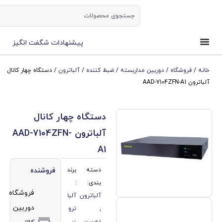
ورود | ثبت نام
پیشنهادات شگفت انگیز
وربین مداربسته
/
ضبط کننده
/
آلباترون
/ دستگاه چهار کانال
دستگاه چهار کانال
آلباترون AAD-7104ZFN-
A1
دسته
برند
فروشنده
بندی:
:
فروشگاه
آلباترون
آلبا
دوربین
,
ترو
دوربین
ن