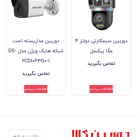
دوربین سیمکارتی دولنز 4
دوربین مداربسته تحت
یکسل
شبکه هایک ویژن مدل DS-
2CD1043G0-I
گیرید
تماس بگیرید
بیشتر
اطلاعات بیشتر
بازگشت به بالا