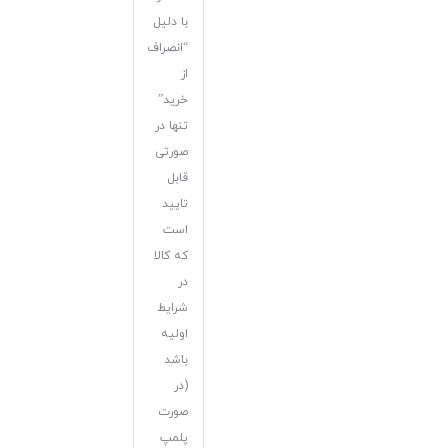
با دلیل
“انصراف
از
خرید”
تنها در
صورتی
قابل
تایید
است
که کالا
در
شرایط
اولیه
باشد
(در
صورت
پلمپ