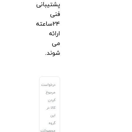
پشتیبانی
فنی
24ساعته
ارائه
می
شوند.
درخواست
مرجوع
کردن
کالا در
این
گروه
محصولات