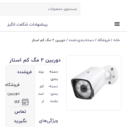
ورود | ثبت نام
پیشنهادات شگفت انگیز
سته-بندی-نشده
/ دوربین 2 مگ کم استار
دوربین 2 مگ کم استار
دسته
برند
فروشنده
بندی:
:
فروشگاه
دسته-
کم
دوربین
بندی-
است
نشده
ار
کالا
تماس
ویژگی‌های
بگیرید