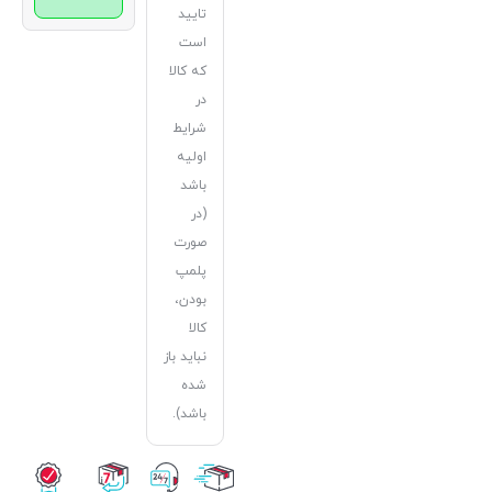
تایید
است
که کالا
در
شرایط
اولیه
باشد
(در
صورت
پلمپ
بودن،
کالا
نباید باز
شده
باشد).