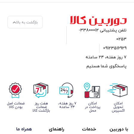
بازگشت به بالا
تلفن پشتیبانی 33800012-
 روز هفته، ۲۴ ساعته
ستیم
امکان
۷ روز ﻫﻔﺘﻪ،
هفت روز
ﺿﻤﺎﻧﺖ اﺻﻞ
داخت در
۲۴ ﺳﺎﻋﺘﻪ
ضمانت
ﺑﻮدن ﮐﺎﻟﺎ
محل
بازگشت کالا
خدمات
راهنمای
همراه ما