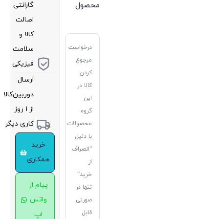
محصول
گارانتی
اصالت
کالا و
درخواست
سلامت
مرجوع
فیزیکی
کردن
ارسال
کالا در
دوربین‌کالا
این
از 1 روز
گروه
کاری دیگر
محصولات
با دلیل
خرید
“انصراف
همکاری
از
خرید”
پیام از
تنها در
واتس
صورتی
قابل
اپ