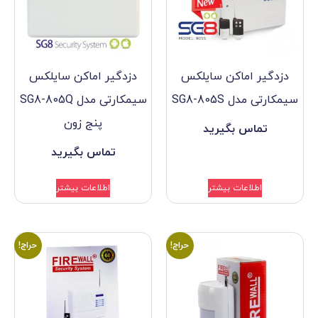
کن سایلکس
دزدگیر اماکن سایلکس
SG
سیمکارتی مدل SG8-805Q
پنج زون
گیرید
تماس بگیرید
بیشتر
اطلاعات بیشتر
حراج!
حراج!