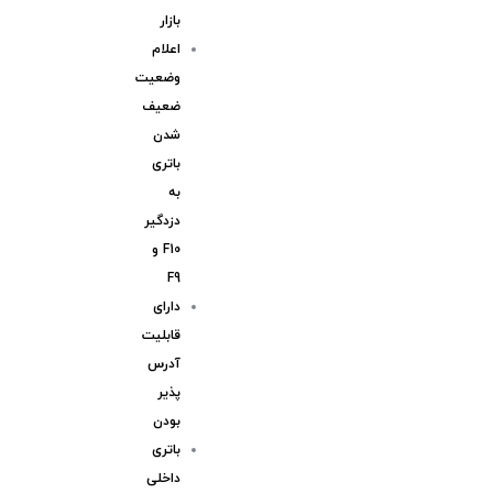
بازار
اعلام
وضعیت
ضعیف
شدن
باتری
به
دزدگیر
F10 و
F9
دارای
قابلیت
آدرس
پذیر
بودن
باتری
داخلی