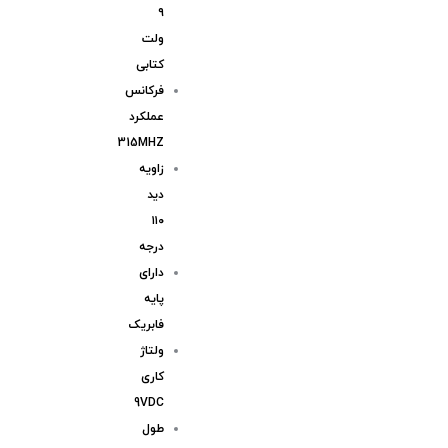
۹
ولت
کتابی
فرکانس
عملکرد
315MHZ
زاویه
دید
۱۱۰
درجه
دارای
پایه
فابریک
ولتاژ
کاری
9VDC
طول