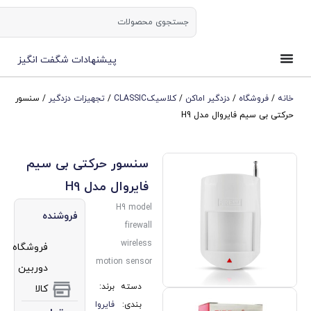
ورود | ثبت نام
پیشنهادات شگفت انگیز
زدگیر اماکن
/
کلاسیکCLASSIC
/
تجهیزات دزدگیر
/ سنسور
ال مدل H9
سنسور حرکتی بی سیم
فایروال مدل H9
H9 model
فروشنده
firewall
wireless
فروشگاه
motion sensor
دوربین
دسته
برند:
کالا
بندی:
فایروا