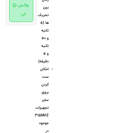
واتس
بین
اپ
تحریک
ها (۵
ثانیه
و ۵۰
ثانیه
و ۵
دقیقه)
امکان
ست
کردن
بروی
سایر
تجهیزات
315MHZ
موجود
در