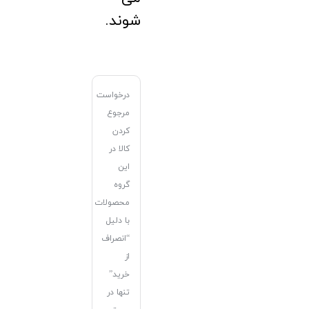
شوند.
درخواست
مرجوع
کردن
کالا در
این
گروه
محصولات
با دلیل
“انصراف
از
خرید”
تنها در