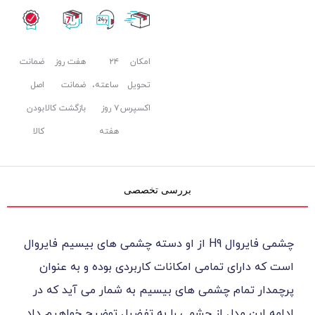
امکان
۲۴
هفت روز
ضمانت
تحویل
ساعته،
ضمانت
اصل
اکسپرس
۷ روز
بازگشت کالا
بودن
هفته
کالا
بررسی تخصصی
چشمی فایروال H9 از او دسته چشمی های بیسیم فایروال
تمامی امکانات کاربردی بوده و به عنوان
 چشمی های بیسیم به شمار می آید که در
ل از چشمی را به تفضیل توضیح خواهیم داد.