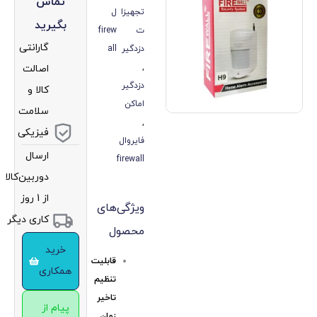
تماس
تجهیزا
ل
بگیرید
ت
firew
گارانتی
دزدگیر
all
,
اصالت
دزدگیر
کالا و
اماکن
سلامت
,
فیزیکی
فایروال
ارسال
firewall
دوربین‌کالا
از 1 روز
ویژگی‌های
کاری دیگر
محصول
خرید
قابلیت
همکاری
تنظیم
تاخیر
پیام از
زمان