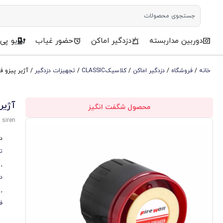
دوربین مداربسته
دزدگیر اماکن
حضور غیاب
یو پی
خانه
/
فروشگاه
/
دزدگیر اماکن
/
کلاسیکCLASSIC
/
تجهیزات دزدگیر
/ آژیر پیزو فا
آژیر 
محصول شگفت انگیز
 siren
د
ت
,
د
,
فای