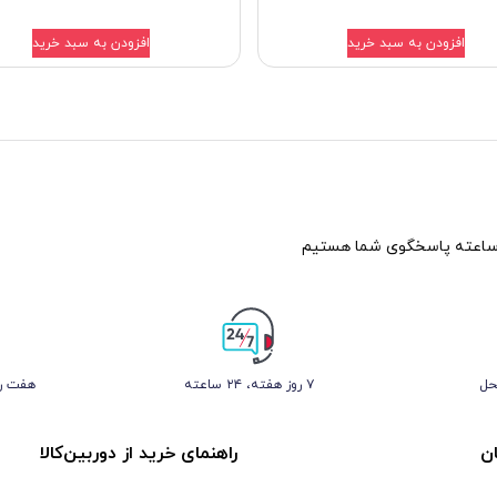
افزودن به سبد خرید
افزودن به سبد خرید
حل
۷ روز ﻫﻔﺘﻪ، ۲۴ ﺳﺎﻋﺘﻪ
هفت رو
ن
راهنمای خرید از دوربین‌کالا