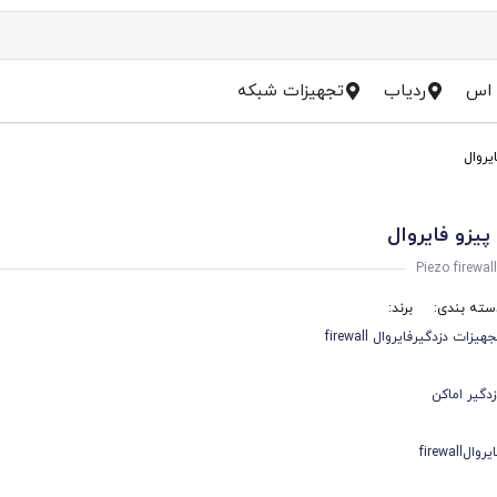
 اس
ردیاب
تجهیزات شبکه
یروال
پیزو فایروال
Piezo firewall
سته بندی:
برند:
جهیزات دزدگیر
فایروال firewall
زدگیر اماکن
روالfirewall