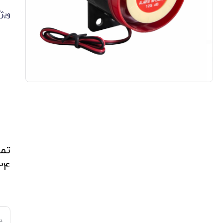
ویژ
تما
24ساعته ارائه می ش
د