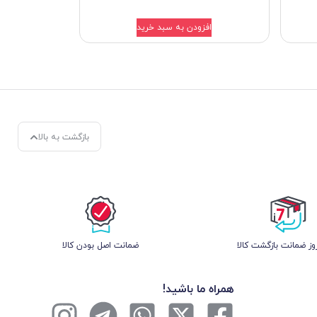
افزودن به سبد خرید
بازگشت به بالا
ز ضمانت بازگشت کالا
ﺿﻤﺎﻧﺖ اﺻﻞ ﺑﻮدن ﮐﺎﻟﺎ
همراه ما باشید!