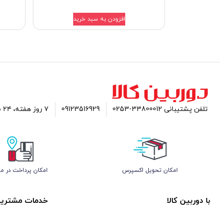
افزودن به سبد خرید
تلفن پشتیبانی 33800012-0253
09123516929
۷ روز هفته، ۲۴ ساعته پاسخگوی شما هستیم
اﻣﮑﺎن ﺗﺤﻮﯾﻞ اﮐﺴﭙﺮس
امکان پرداخت در م
با دوربین کالا
خدمات مشتریا