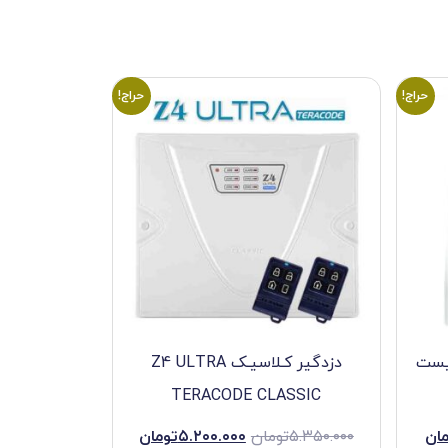
حراج!
حراج!
بیست
دزدگیر کـلاسیـک Z4 ULTRA
TERACODE CLASSIC
ان
۵.۳۵۰.۰۰۰
تومان
۵.۲۰۰.۰۰۰
تومان