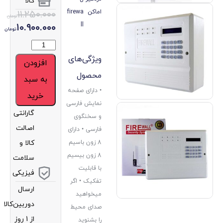
کالا
اماکن
firewa
۱۱.۲۵۰.۰۰۰
تومان
۱۰.۹۰۰.۰۰۰
ll
تومان
ویژگی‌های
افزودن
محصول
به سبد
• دارای صفحه
خرید
نمایش فارسی
گارانتی
و سخنگوی
اصالت
فارسی • دارای
8 زون باسیم
کالا و
8 زون بیسیم
سلامت
با قابلیت
فیزیکی
تفکیک • اگر
ارسال
میخواهید
دوربین‌کالا
صدای محیط
از 1 روز
را بشنوید