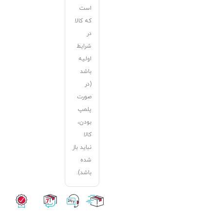
است
که کالا
در
شرایط
اولیه
باشد
(در
صورت
پلمپ
بودن،
کالا
نباید باز
شده
باشد).