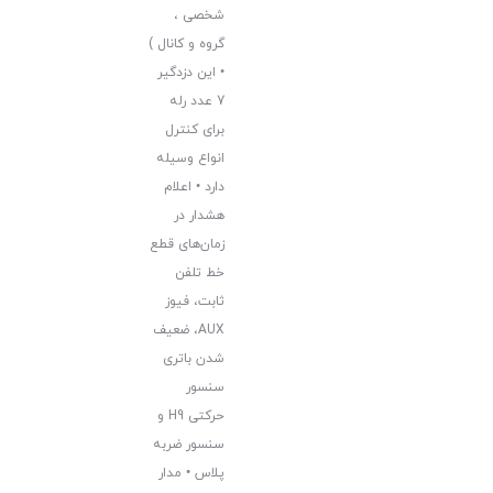
شخصی ،
گروه و کانال )
• این دزدگیر
7 عدد رله
برای کنترل
انواع وسیله
دارد • اعلام
هشدار در
زمان‌های قطع
خط تلفن
ثابت، فیوز
AUX، ضعیف
شدن باتری
سنسور
حرکتی H9 و
سنسور ضربه
پلاس • مدار