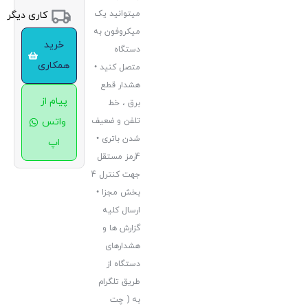
میتوانید یک
کاری دیگر
میکروفون به
خرید
دستگاه
همکاری
متصل کنید •
هشدار قطع
پیام از
برق ، خط
تلفن و ضعیف
واتس
شدن باتری •
اپ
4رمز مستقل
جهت کنترل 4
بخش مجزا •
ارسال کلیه
گزارش ها و
هشدارهای
دستگاه از
طریق تلگرام
به ( چت