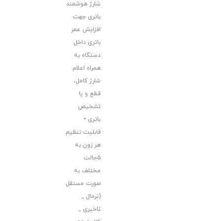
شارژ هوشمند
باتری جهت
افزایش عمر
باتری داخل
دستگاه به
همراه اعلام
شارژ کامل،
قطع و یا
تشخیص
باتری •
قابلیت تنظیم
هر زون به
۵حالت
مختلف به
صورت مستقل
(نرمال _
تاخیری _