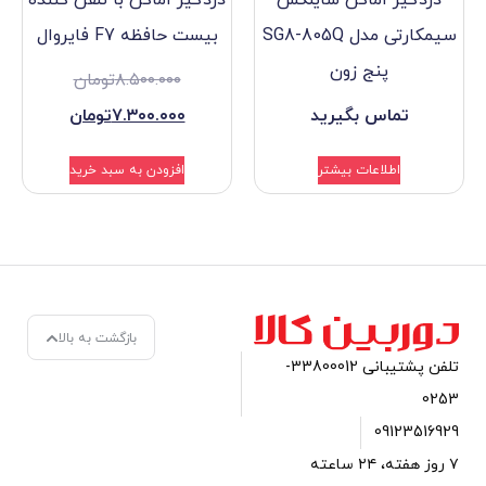
سیمکارتی مدل SG8-805Q
بیست حافظه F7 فایروال
زون
۸.۵۰۰.۰۰۰
تومان
گیرید
۷.۳۰۰.۰۰۰
تومان
بیشتر
افزودن به سبد خرید
بازگشت به بالا
تلفن پشتیبانی 33800012-
 روز هفته، ۲۴ ساعته