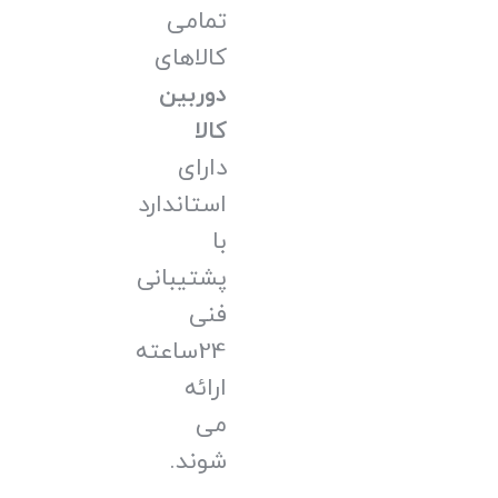
تمامی
کالاهای
دوربین
کالا
دارای
استاندارد
با
پشتیبانی
فنی
24ساعته
ارائه
می
شوند.