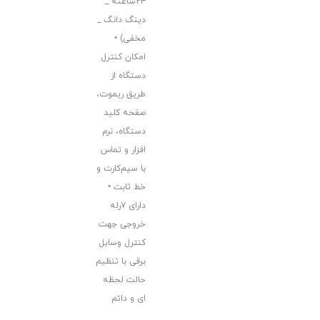
۲۴ساعته _
دینگ دانگ _
مخفی) •
امکان کنترل
دستگاه از
طریق ریموت،
صفحه کلید
دستگاه، نرم
افزار و تماس
با سیم‌کارت و
خط ثابت •
دارای ۷رله
خروجی جهت
کنترل وسایل
برقی با تنظیم
حالت لحظه
ای و دائم