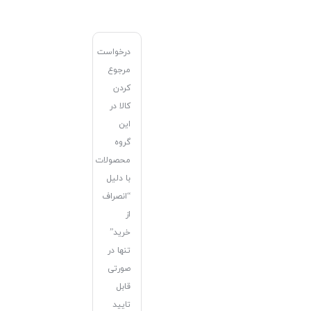
درخواست
مرجوع
کردن
کالا در
این
گروه
محصولات
با دلیل
“انصراف
از
خرید”
تنها در
صورتی
قابل
تایید