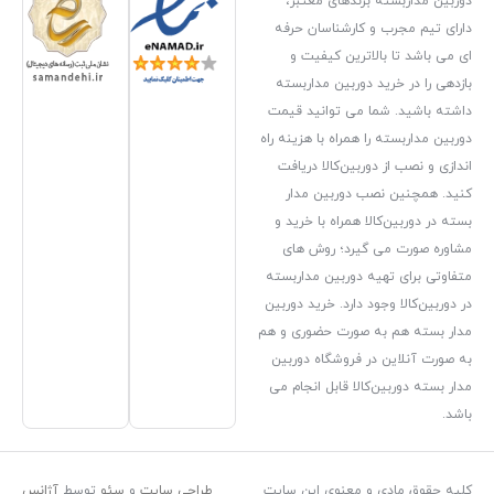
ندهای معتبر،
ارشناسان حرفه
رین کیفیت و
وربین مداربسته
می توانید قیمت
مراه با هزینه راه
ین‌کالا دریافت
دوربین مدار
همراه با خرید و
رد؛ روش های
دوربین مداربسته
دارد. خرید دوربین
صورت حضوری و هم
فروشگاه دوربین
ا قابل انجام می
معنوی این سایت
طراحی سایت
و
سئو
توسط
آژانس