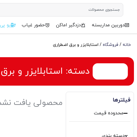
دوربین مداربسته
دزدگیر اماکن
حضور غیاب
یو پی
خانه
/
فروشگاه
/ استابلایزر و برق اضطراری
دسته: استابلایزر و برق
فیلترها
محصولی یافت نشد
محدوده قیمت
دسته بندی