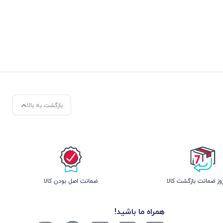
بازگشت به بالا
ز ضمانت بازگشت کالا
ﺿﻤﺎﻧﺖ اﺻﻞ ﺑﻮدن ﮐﺎﻟﺎ
همراه ما باشید!