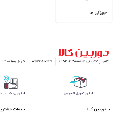
ویژگی ها
تلفن پشتیبانی 33800012-0253
09123516929
۷ روز هفته، ۲۴ ساعته پاسخگوی شما هستیم
اﻣﮑﺎن ﺗﺤﻮﯾﻞ اﮐﺴﭙﺮس
امکان پرداخت در م
با دوربین کالا
خدمات مشتریا