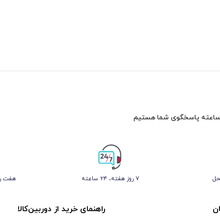
حل
۷ روز ﻫﻔﺘﻪ، ۲۴ ﺳﺎﻋﺘﻪ
هفت رو
ن
راهنمای خرید از دوربین‌کالا