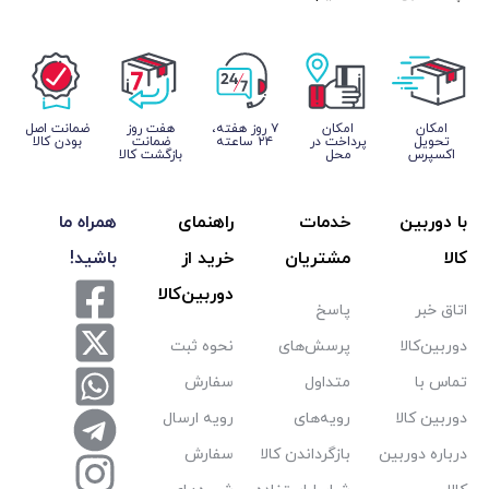
امکان
۷ روز ﻫﻔﺘﻪ،
هفت روز
ﺿﻤﺎﻧﺖ اﺻﻞ
داخت در
۲۴ ﺳﺎﻋﺘﻪ
ضمانت
ﺑﻮدن ﮐﺎﻟﺎ
محل
بازگشت کالا
خدمات
راهنمای
همراه ما
مشتریان
خرید از
باشید!
دوربین‌کالا
پاسخ
پرسش‌های
نحوه ثبت
متداول
سفارش
رویه‌های
رویه ارسال
بازگرداندن کالا
سفارش